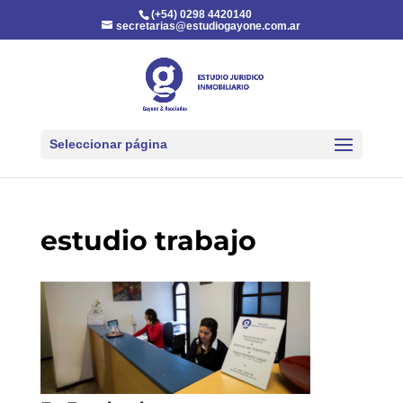
(+54) 0298 4420140
secretarias@estudiogayone.com.ar
Seleccionar página
estudio trabajo